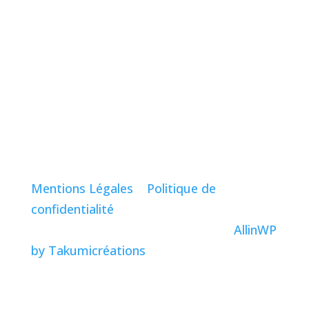
mercredi
Fermé
jeudi
12:00–15:00, 18:00–22:00
vendredi
12:00–15:00, 18:00–22:00
samedi
12:00–15:00, 18:00–22:00
dimanche
12:00–15:00, 18:00–22:00
© 2025 Restaurant Le bord’eaux |
Mentions Légales
|
Politique de
confidentialité
Création, Maintenance & support :
AllinWP
by Takumicréations