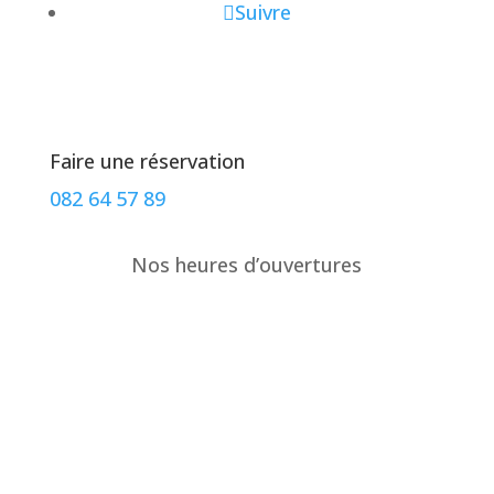
Suivre
Faire une réservation
082 64 57 89
Nos heures d’ouvertures
lundi
12:00–15:00, 18:00–22:00
mardi
Fermé
mercredi
Fermé
jeudi
12:00–15:00, 18:00–22:00
vendredi
12:00–15:00, 18:00–22:00