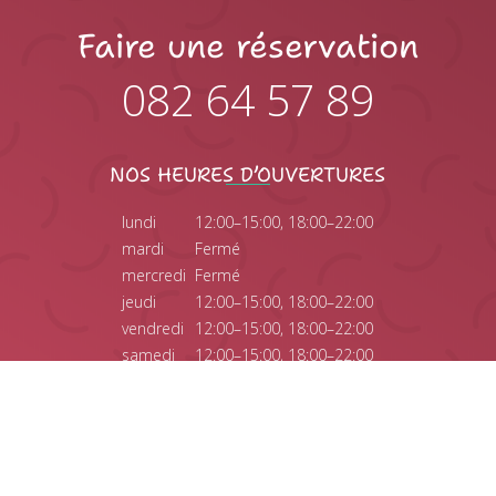
Faire une réservation
082 64 57 89
NOS HEURES D’OUVERTURES
lundi
12:00–15:00, 18:00–22:00
mardi
Fermé
mercredi
Fermé
jeudi
12:00–15:00, 18:00–22:00
vendredi
12:00–15:00, 18:00–22:00
samedi
12:00–15:00, 18:00–22:00
dimanche
12:00–15:00, 18:00–22:00
© 2025 Restaurant Le bord’eaux |
Mentions Légales
|
Politique de
confidentialité
Création, Maintenance & support :
AllinWP by Takumicréations